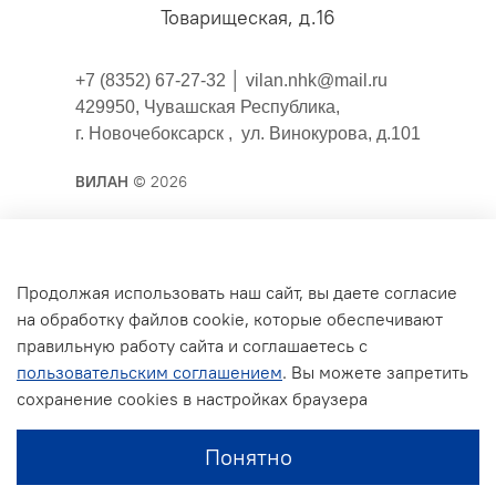
Товарищеская, д.16
+7 (8352) 67-27-32 │
vilan.nhk@mail.ru
429950, Чувашская Республика,
г. Новочебоксарск , ул. Винокурова, д.101
ВИЛАН
© 2026
Публичная оферта
Продолжая использовать наш сайт, вы даете согласие
на обработку файлов cookie, которые обеспечивают
Согласие на обработку персональных данных для
правильную работу сайта и соглашаетесь с
сайта
пользовательским соглашением
. Вы можете запретить
Политика конфиденциальности
сохранение cookies в настройках браузера
Условия обмена и возврата
Понятно
Обратная связь