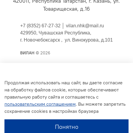
420011, Республика Татарстан, г. Казань, ул.
Товарищеская, д.16
+7 (8352) 67-27-32 │
vilan.nhk@mail.ru
429950, Чувашская Республика,
г. Новочебоксарск , ул. Винокурова, д.101
ВИЛАН
© 2026
Публичная оферта
Продолжая использовать наш сайт, вы даете согласие
на обработку файлов cookie, которые обеспечивают
Согласие на обработку персональных данных для
правильную работу сайта и соглашаетесь с
сайта
пользовательским соглашением
. Вы можете запретить
Политика конфиденциальности
сохранение cookies в настройках браузера
Условия обмена и возврата
Понятно
Обратная связь