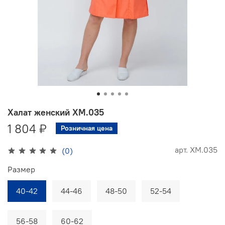
Халат женский ХМ.035
1 804 ₽
Розничная цена
арт.
ХМ.035
(0)
Размер
40-42
44-46
48-50
52-54
56-58
60-62