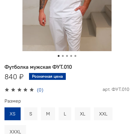
Футболка мужская ФУТ.010
840 ₽
Розничная цена
арт.
ФУТ.010
(0)
Размер
XS
S
M
L
XL
XXL
XXXL