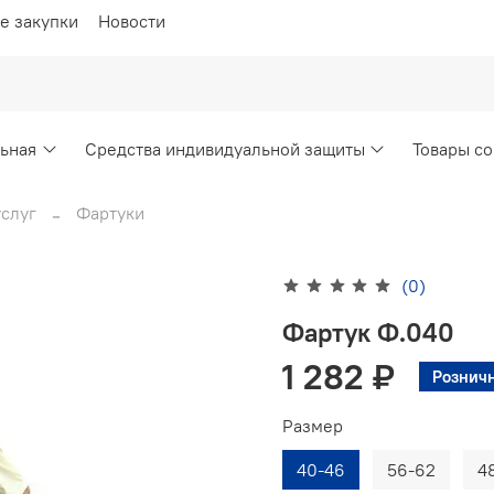
е закупки
Новости
ьная
Средства индивидуальной защиты
Товары со
слуг
Фартуки
(0)
Фартук Ф.040
1 282 ₽
Розничн
Размер
40-46
56-62
4