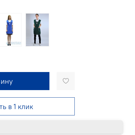
зину
ть в 1 клик