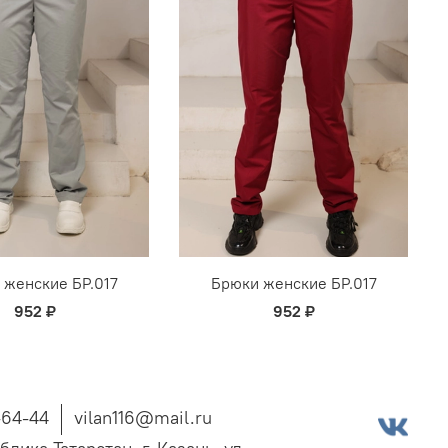
 женские БР.017
Брюки женские БР.017
952 ₽
952 ₽
-64-44
vilan116@mail.ru