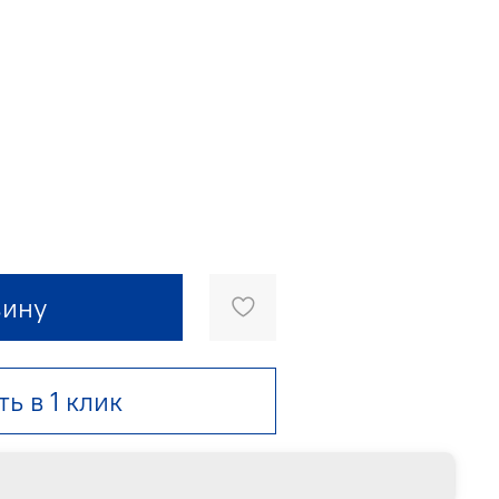
зину
ть в 1 клик