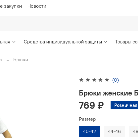
е закупки
Новости
ьная
Средства индивидуальной защиты
Товары со
а
Брюки
(0)
Брюки женские Б
769 ₽
Розничная
Размер
40-42
44-46
4