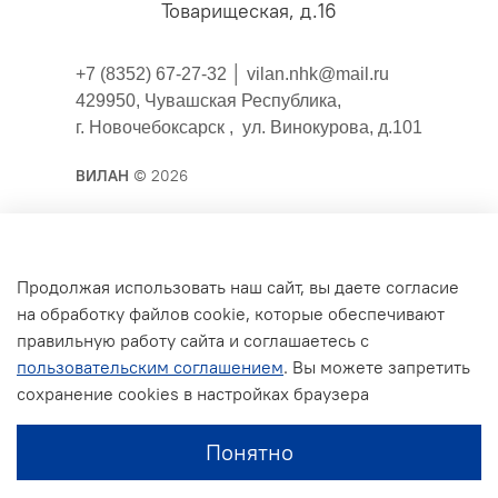
Товарищеская, д.16
+7 (8352) 67-27-32 │
vilan.nhk@mail.ru
429950, Чувашская Республика,
г. Новочебоксарск , ул. Винокурова, д.101
ВИЛАН
© 2026
Публичная оферта
Продолжая использовать наш сайт, вы даете согласие
на обработку файлов cookie, которые обеспечивают
Согласие на обработку персональных данных для
правильную работу сайта и соглашаетесь с
сайта
пользовательским соглашением
. Вы можете запретить
Политика конфиденциальности
сохранение cookies в настройках браузера
Условия обмена и возврата
Понятно
Обратная связь